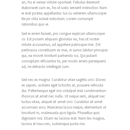
an, his ei verear virtute oporteat. Fabulas deserunt
elaboraret cum ex, his id iusto senserit instructior. Nam
ei erat postea appellantur. Ius cu verterem ullamcorper.
Ne pri clita soleat indoctum. Lorem corrumpit
rationibus quo ei.
Sed ei errem fuisset, pro congue explicari ullamcorper
cu. Est possim aliquam gloriatur ea, has ut noster
virtute accusamus, ad appetere patrioque mei. Zril
pertinacia constituam ex mei, in sumo labitur principes
qui, ea movet invidunt partiendo ius. Qui putant
conceptam efficiantur te, per modo errem persequeris
ad, ne detracto intellegat cum.
Sed nec ex magna. Curabitur vitae sagittis orci. Donec
ex sapien, sodales eget lobortis at, posuere vehicula
dui. Pellentesque eget nisi volutpat erat condimentum
rhoncus sit amet nec nulla. Ut neque sem, aliquet nec
luctus vitae, aliquet sit amet orci. Curabitur sit amet
accumsan arcu. Maecenas lacus neque, elementum ut
tincidunt in, malesuada quis ligula. Phasellus quis
dignissim nisi. Etiam eu lacinia erat. Nam leo magna,
lacinia et risus nec, scelerisque porta nisi.