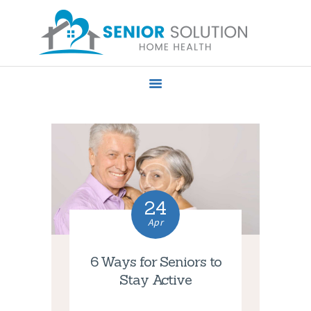
HOME
ABOUT US
SERVICES
PRIVACY POLICY
CONTACT US
24
Apr
6 Ways for Seniors to
Stay Active