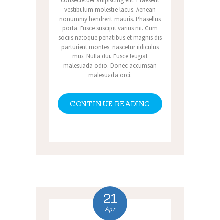
consectetuer adipiscing elit. Praesent
vestibulum molestie lacus. Aenean
nonummy hendrerit mauris. Phasellus
porta. Fusce suscipit varius mi. Cum
sociis natoque penatibus et magnis dis
parturient montes, nascetur ridiculus
mus. Nulla dui. Fusce feugiat
malesuada odio. Donec accumsan
malesuada orci.
CONTINUE READING
21
Apr