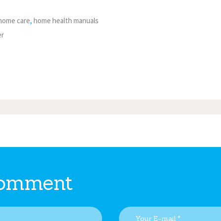
home care
,
home health manuals
er
comment