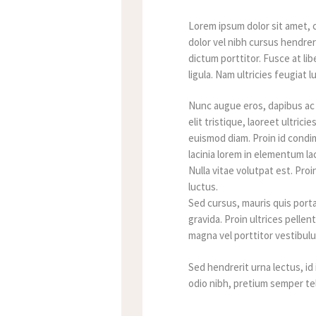
Lorem ipsum dolor sit amet, 
dolor vel nibh cursus hendrer
dictum porttitor. Fusce at lib
ligula. Nam ultricies feugiat l
Nunc augue eros, dapibus ac p
elit tristique, laoreet ultri
euismod diam. Proin id condi
lacinia lorem in elementum lac
Nulla vitae volutpat est. Pr
luctus.
Sed cursus, mauris quis porta
gravida. Proin ultrices pellen
magna vel porttitor vestibul
Sed hendrerit urna lectus, id
odio nibh, pretium semper tel