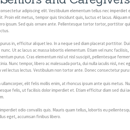
consectetur adipiscing elit. Vestibulum elementum tellus nec imperdiet
it. Proin elit metus, tempor quis tincidunt quis, luctus et lacus. Aliquam
ero ipsum. Sed quis ornare ante. Pellentesque tortor tortor, porttitor quis
uctus.
urus in, efficitur aliquet leo. In a neque sed diam placerat porttitor. D
cies nunc. Ut ac lacus ac massa lobortis elementum. Etiam vel nunc facilis
mentum purus. Cras elementum nisl ut nisl suscipit, pellentesque ferme
inia. Nunc tempor, libero ac malesuada porta, dui nulla iaculis nisl, nec e
oin vel lectus lectus. Vestibulum non tortor ante. Donec consectetur pur
 ullamcorper, elit felis mollis enim, at rhoncus ipsum ante quis metus. Nu
tesque felis, ut facilisis dolor imperdiet et. Etiam efficitur diam sed dui i
um.
 imperdiet odio convallis quis. Mauris quam tellus, lobortis eu pellentesq
lus eget, accumsan finibus libero.