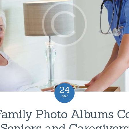
24
Apr
amily Photo Albums C
Seniors and Caregivers