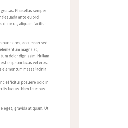
 egestas. Phasellus semper
 malesuada ante eu orci
 dolor ut, aliquam facilisis
uis nunc eros, accumsan sed
is, elementum magna ac,
ntum dolor dignissim. Nullam
gestas ipsum lacus vel eros.
us elementum massa lacinia
nc efficitur posuere odio in
aculis luctus. Nam faucibus
ue eget, gravida at quam. Ut