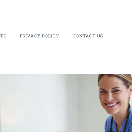
HOME
ABOUT US
CES
PRIVACY POLICY
CONTACT US
SERVICES
PRIVACY
POLICY
CONTACT US